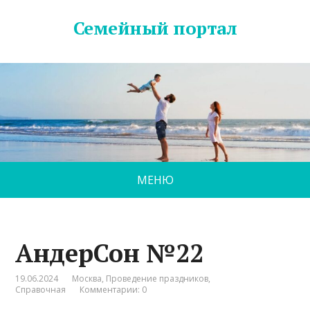
Семейный портал
МЕНЮ
АндерСон №22
19.06.2024
Москва
,
Проведение праздников
,
Справочная
Комментарии: 0