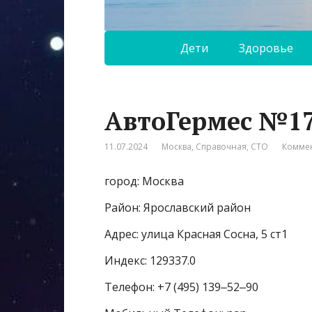
Дети
Здоровье
АвтоГермес №1
11.07.2024
Москва
,
Справочная
,
СТО
Коммен
город: Москва
Район: Ярославский район
Адрес: улица Красная Сосна, 5 ст1
Индекс: 129337.0
Телефон: +7 (495) 139‒52‒90