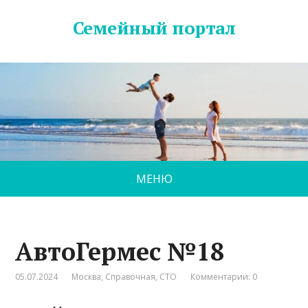
Семейный портал
МЕНЮ
АвтоГермес №18
05.07.2024
Москва
,
Справочная
,
СТО
Комментарии: 0