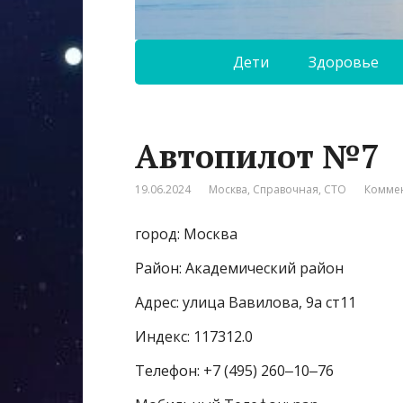
Дети
Здоровье
Автопилот №7
19.06.2024
Москва
,
Справочная
,
СТО
Коммен
город: Москва
Район: Академический район
Адрес: улица Вавилова, 9а ст11
Индекс: 117312.0
Телефон: +7 (495) 260‒10‒76