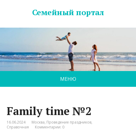
Семейный портал
МЕНЮ
Family time №2
16.06.2024
Москва
,
Проведение праздников
,
Справочная
Комментарии: 0