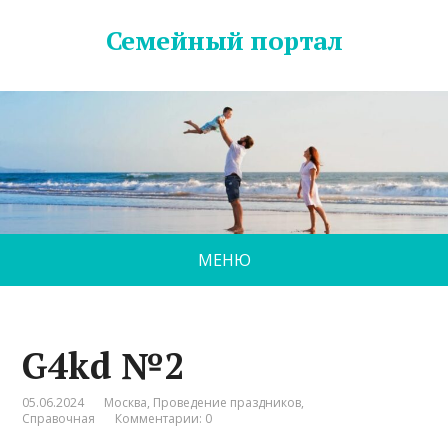
Семейный портал
МЕНЮ
G4kd №2
05.06.2024
Москва
,
Проведение праздников
,
Справочная
Комментарии: 0