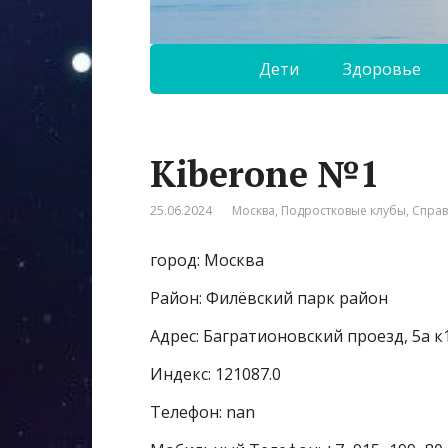
Дети
Здоровье
Kiberone №1
25.06.2024
Москва
,
Подростковые клубы
,
Спра
город: Москва
Район: Филёвский парк район
Адрес: Багратионовский проезд, 5а к
Индекс: 121087.0
Телефон: nan