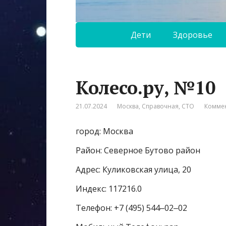
Дети
Здоровье
Колесо.ру, №10
21.07.2024
Москва
,
Справочная
,
СТО
Коммен
город: Москва
Район: Северное Бутово район
Адрес: Куликовская улица, 20
Индекс: 117216.0
Телефон: +7 (495) 544‒02‒02