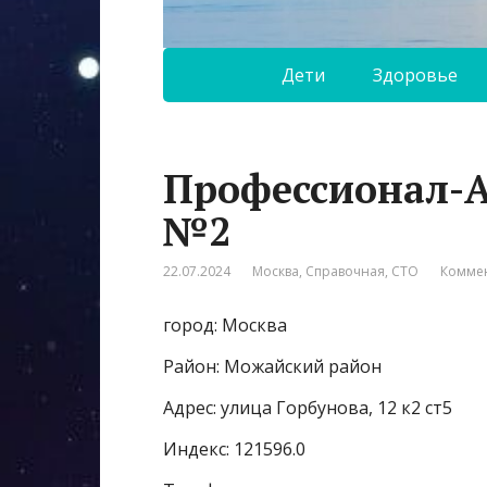
Дети
Здоровье
Профессионал-А
№2
22.07.2024
Москва
,
Справочная
,
СТО
Коммен
город: Москва
Район: Можайский район
Адрес: улица Горбунова, 12 к2 ст5
Индекс: 121596.0