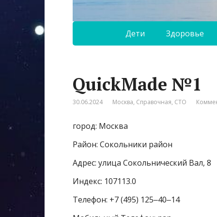
Дети
Здоровье
QuickMade №1
30.06.2024
Москва
,
Справочная
,
СТО
Коммен
город: Москва
Район: Сокольники район
Адрес: улица Сокольнический Вал, 8
Индекс: 107113.0
Телефон: +7 (495) 125‒40‒14