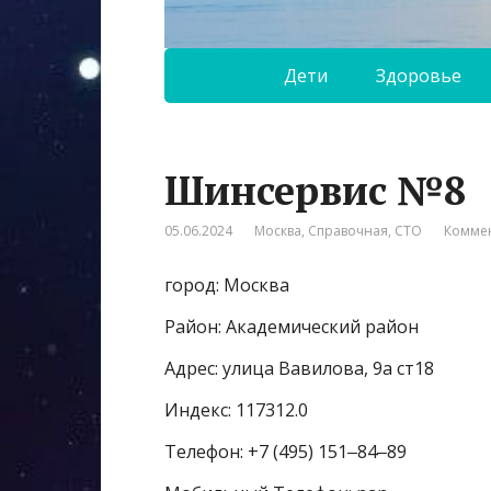
Дети
Здоровье
Шинсервис №8
05.06.2024
Москва
,
Справочная
,
СТО
Коммен
город: Москва
Район: Академический район
Адрес: улица Вавилова, 9а ст18
Индекс: 117312.0
Телефон: +7 (495) 151‒84‒89