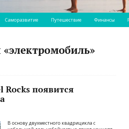
Саморазвитие
Путешествие
Финансы
й «электромобиль»
el Rocks появится
ta
В основу двухместного квадрицикла с