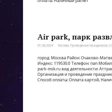
оплаты: Наличный расчёт
Air park, парк раз
01.06.2024
Москва
,
Проведение праздников
,
С
город: Москва Район: Очаково-Матве
Индекс: 119530.0 Телефон: nan Мобиль
park-msk.ru вид деятельности: Аттра
Организация и проведение празднико
Способ оплаты: Оплата картой, Нали