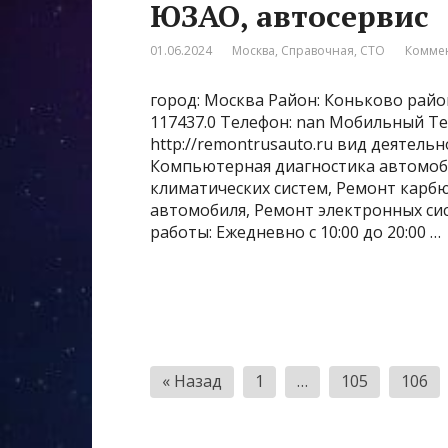
ЮЗАО, автосервис
01.06.2024
Москва
,
Справочная
,
СТО
Коммен
город: Москва Район: Коньково район
117437.0 Телефон: nan Мобильный Те
http://remontrusauto.ru вид деятель
Компьютерная диагностика автомоб
климатических систем, Ремонт карб
автомобиля, Ремонт электронных с
работы: Ежедневно с 10:00 до 20:00 …
Пагинация
« Назад
1
…
105
106
записей