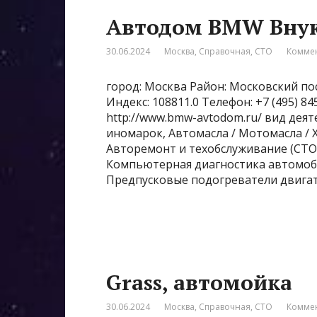
Автодом BMW Вну
30.06.2024
Москва
,
Справочная
,
СТО
Коммен
город: Москва Район: Московский пос
Индекс: 108811.0 Телефон: +7 (495) 
http://www.bmw-avtodom.ru/ вид деят
иномарок, Автомасла / Мотомасла /
Авторемонт и техобслуживание (СТО)
Компьютерная диагностика автомоби
Предпусковые подогреватели двигат
Grass, автомойка
30.06.2024
Москва
,
Справочная
,
СТО
Коммен