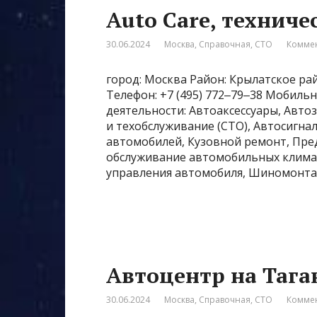
Auto Care, техниче
30.06.2024
Москва
,
Справочная
,
СТО
Коммен
город: Москва Район: Крылатское райо
Телефон: +7 (495) 772‒79‒38 Мобильны
деятельности: Автоаксессуары, Авто
и техобслуживание (СТО), Автосигн
автомобилей, Кузовной ремонт, Пре
обслуживание автомобильных климат
управления автомобиля, Шиномонта
Автоцентр на Таган
30.06.2024
Москва
,
Справочная
,
СТО
Коммен