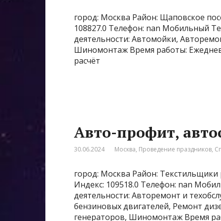
город: Москва Район: Щаповское посе
108827.0 Телефон: nan Мобильный Те
деятельности: Автомойки, Авторемон
Шиномонтаж Время работы: Ежедневно
расчёт
Авто-профит, авто
30.06.2024
Москва
,
Проведение праздников
,
С
город: Москва Район: Текстильщики 
Индекс: 109518.0 Телефон: nan Моби
деятельности: Авторемонт и техобсл
бензиновых двигателей, Ремонт диз
генераторов, Шиномонтаж Время рабо