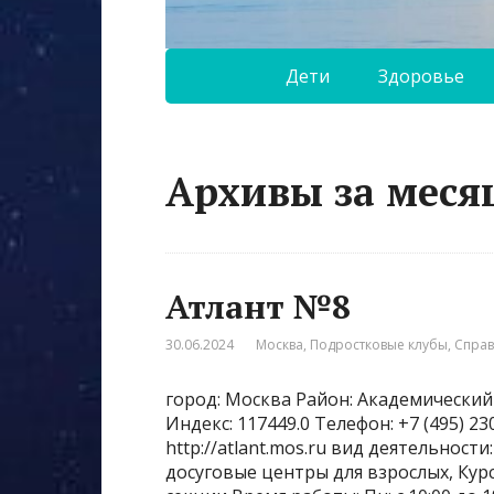
Дети
Здоровье
Архивы за меся
Атлант №8
30.06.2024
Москва
,
Подростковые клубы
,
Спра
город: Москва Район: Академический
Индекс: 117449.0 Телефон: +7 (495) 
http://atlant.mos.ru вид деятельност
досуговые центры для взрослых, Ку