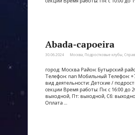
секции Время работы: Пн: с 10:00 до 19:0
Abada-capoeira
30.06.2024
Москва
,
Подростковые клубы
,
Спра
город: Москва Район: Бутырский райо
Телефон: nan Мобильный Телефон: +7‒
вид деятельности: Детские / подрос
секции Время работы: Пн: с 16:00 до 20:
выходной, Пт: выходной, Сб: выходно
Оплата …