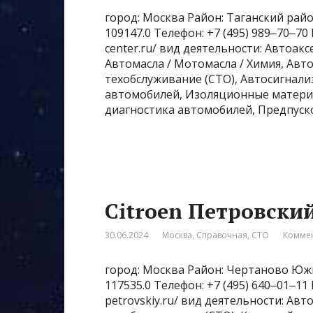
город: Москва Район: Таганский райо
109147.0 Телефон: +7 (495) 989‒70‒70
center.ru/ вид деятельности: Автоак
Автомасла / Мотомасла / Химия, Ав
техобслуживание (СТО), Автосигнали
автомобилей, Изоляционные матери
диагностика автомобилей, Предпуск
Citroen Петровский
30.06.2024
Москва
,
Справочная
,
СТО
Коммен
город: Москва Район: Чертаново Южн
117535.0 Телефон: +7 (495) 640‒01‒11
petrovskiy.ru/ вид деятельности: Ав