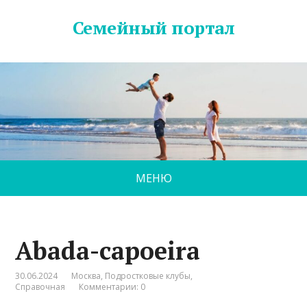
Семейный портал
МЕНЮ
Abada-capoeira
30.06.2024
Москва
,
Подростковые клубы
,
Справочная
Комментарии: 0