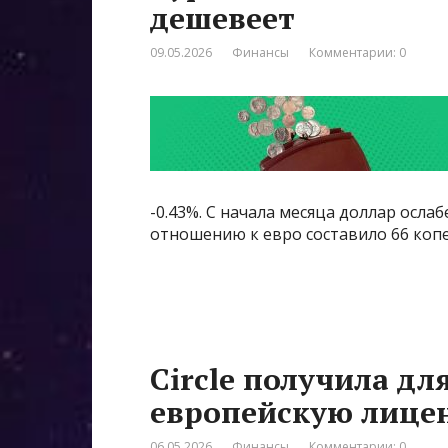
дешевеет
09.05.2026
Финансы
Комментарии: 0
-0.43%. С начала месяца доллар ослаб
отношению к евро составило 66 коп
Circle получила дл
европейскую лице
06.05.2026
Финансы
Комментарии: 0