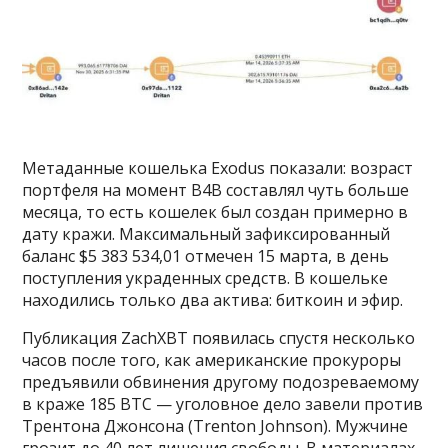
Метаданные кошелька Exodus показали: возраст
портфеля на момент B4B составлял чуть больше
месяца, то есть кошелек был создан примерно в
дату кражи. Максимальный зафиксированный
баланс $5 383 534,01 отмечен 15 марта, в день
поступления украденных средств. В кошельке
находились только два актива: биткоин и эфир.
Публикация ZachXBT появилась спустя несколько
часов после того, как американские прокуроры
предъявили обвинения другому подозреваемому
в краже 185 BTC — уголовное дело завели против
Трентона Джонсона (Trenton Johnson). Мужчине
грозит до 40 лет лишения свободы. В материалах