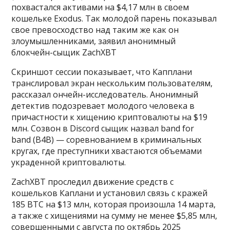
похвастался активами на $4,17 млн в своем
кошельке Exodus. Так молодой парень показывал
свое превосходство над таким же как он
злоумышленниками, заявил анонимный
блокчейн-сыщик ZachXBT
Скриншот сессии показывает, что Капплани
транслировал экран нескольким пользователям,
рассказал ончейн-исследователь. Анонимный
детектив подозревает молодого человека в
причастности к хищению криптовалюты на $19
млн. Созвон в Discord сыщик назвал band for
band (B4B) — соревнованием в криминальных
кругах, где преступники хвастаются объемами
украденной криптовалюты.
ZachXBT проследил движение средств с
кошельков Каплани и установил связь с кражей
185 BTC на $13 млн, которая произошла 14 марта,
а также с хищениями на сумму не менее $5,85 млн,
совершенными с августа по октябрь 2025