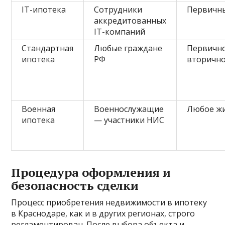
IT-ипотека
Сотрудники
Первичн
аккредитованных
IT-компаний
Стандартная
Любые граждане
Первично
ипотека
РФ
вторично
Военная
Военнослужащие
Любое ж
ипотека
— участники НИС
Процедура оформления и
безопасность сделки
Процесс приобретения недвижимости в ипотеку
в Краснодаре, как и в других регионах, строго
регламентирован. После выбора объекта и