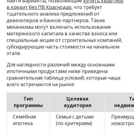
найти варианты, позволяющие
купить квартиру
в кредит без ПВ Краснодар
, что требует
тщательного анализа предложений от
девелоперов и банков-партнеров. Такие
механизмы могут включать использование
материнского капитала в качестве взноса или
специальные акции от строительных компаний,
субсидирующих часть стоимости на начальном
этапе.
Для наглядности различий между основными
ипотечными продуктами ниже приведена
сравнительная таблица условий, которые чаще
всего встречаются на рынке:
Тип
Целевая
Т
программы
аудитория
недвиж
Семейная
Семьи с детьми
Преимущ
ипотека
(по критериям)
новостр