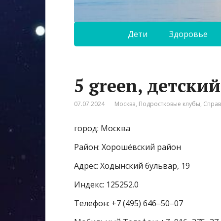
Дети
Здоровье
5 green, детски
07.07.2024
Москва
,
Подростковые клубы
,
Спра
город: Москва
Район: Хорошёвский район
Адрес: Ходынский бульвар, 19
Индекс: 125252.0
Телефон: +7 (495) 646‒50‒07