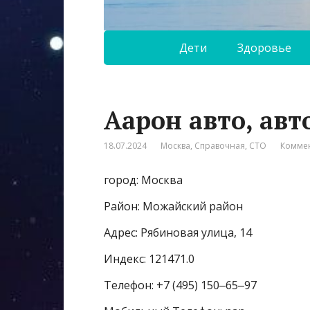
Дети
Здоровье
Аарон авто, авт
18.07.2024
Москва
,
Справочная
,
СТО
Коммен
город: Москва
Район: Можайский район
Адрес: Рябиновая улица, 14
Индекс: 121471.0
Телефон: +7 (495) 150‒65‒97