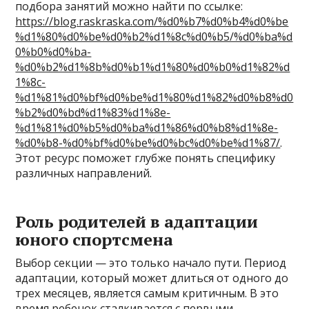
подбора занятий можно найти по ссылке:
https://blog.raskraska.com/%d0%b7%d0%b4%d0%be
%d1%80%d0%be%d0%b2%d1%8c%d0%b5/%d0%ba%d
0%b0%d0%ba-
%d0%b2%d1%8b%d0%b1%d1%80%d0%b0%d1%82%d
1%8c-
%d1%81%d0%bf%d0%be%d1%80%d1%82%d0%b8%d0
%b2%d0%bd%d1%83%d1%8e-
%d1%81%d0%b5%d0%ba%d1%86%d0%b8%d1%8e-
%d0%b8-%d0%bf%d0%be%d0%bc%d0%be%d1%87/
.
Этот ресурс поможет глубже понять специфику
различных направлений.
Роль родителей в адаптации
юного спортсмена
Выбор секции — это только начало пути. Период
адаптации, который может длиться от одного до
трех месяцев, является самым критичным. В это
время ребенок сталкивается с первыми