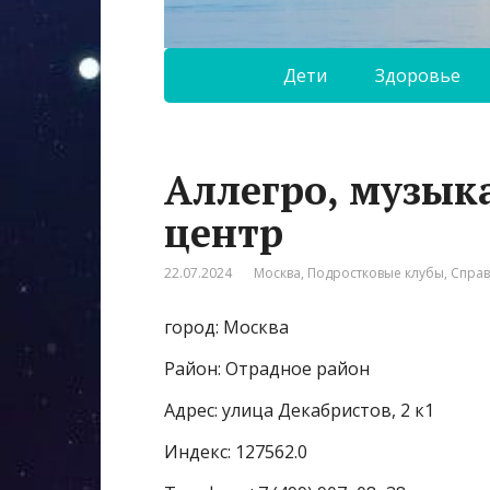
Дети
Здоровье
Аллегро, музык
центр
22.07.2024
Москва
,
Подростковые клубы
,
Спра
город: Москва
Район: Отрадное район
Адрес: улица Декабристов, 2 к1
Индекс: 127562.0