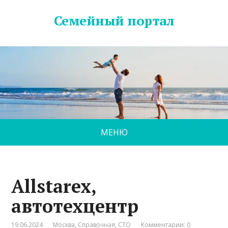
Семейный портал
МЕНЮ
Allstarex,
автотехцентр
19.06.2024
Москва
,
Справочная
,
СТО
Комментарии: 0