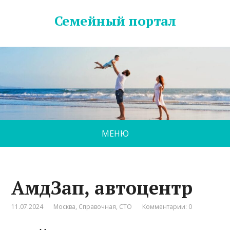
Семейный портал
МЕНЮ
АмдЗап, автоцентр
11.07.2024
Москва
,
Справочная
,
СТО
Комментарии: 0