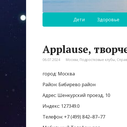
Дети
Здоровье
Applause, творч
06.07.2024
Москва
,
Подростковые клубы
,
Спра
город: Москва
Район: Бибирево район
Адрес: Шенкурский проезд, 10
Индекс: 127349.0
Телефон: +7 (499) 842‒87‒77