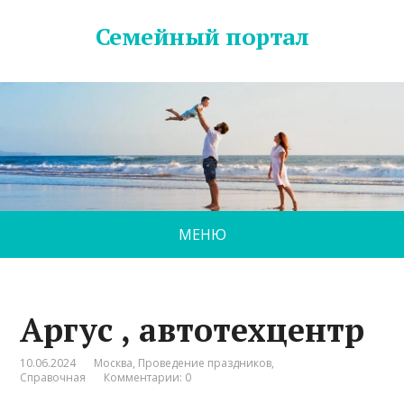
Семейный портал
МЕНЮ
Аргус , автотехцентр
10.06.2024
Москва
,
Проведение праздников
,
Справочная
Комментарии: 0