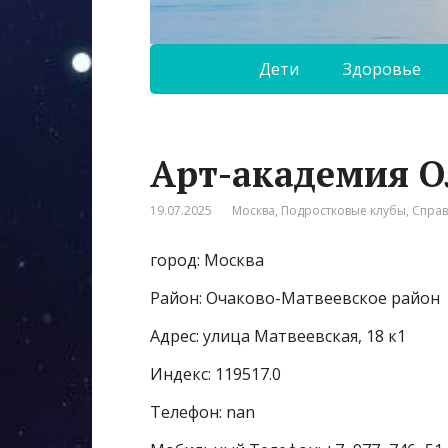
Дети
Здоровье
Арт-академия 
19.07.2025
Москва
,
Подростковые клубы
,
Спра
город: Москва
Район: Очаково-Матвеевское район
Адрес: улица Матвеевская, 18 к1
Индекс: 119517.0
Телефон: nan