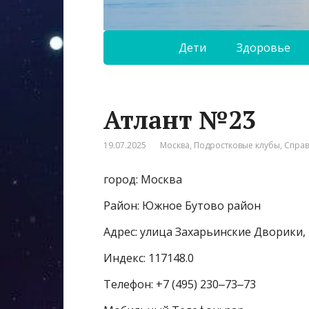
Дети
Здоровье
Атлант №23
19.07.2025
Москва
,
Подростковые клубы
,
Спра
город: Москва
Район: Южное Бутово район
Адрес: улица Захарьинские Дворики, 
Индекс: 117148.0
Телефон: +7 (495) 230‒73‒73