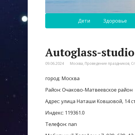
Дети
Здоровье
Autoglass-studio
09.06.2024
Москва
,
Проведение праздников
,
С
город: Москва
Район: Очаково-Матвеевское район
Адрес: улица Наташи Ковшовой, 14 с
Индекс: 119361.0
Телефон: nan