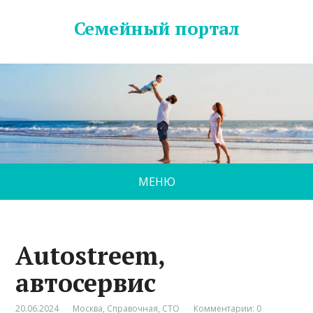
Семейный портал
МЕНЮ
Autostreem,
автосервис
20.06.2024
Москва
,
Справочная
,
СТО
Комментарии: 0