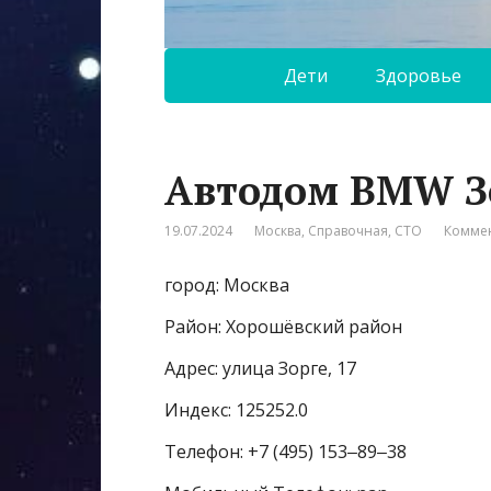
Дети
Здоровье
Автодом BMW З
19.07.2024
Москва
,
Справочная
,
СТО
Коммен
город: Москва
Район: Хорошёвский район
Адрес: улица Зорге, 17
Индекс: 125252.0
Телефон: +7 (495) 153‒89‒38