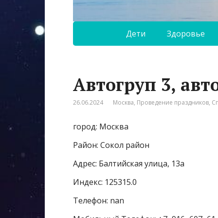
Дети
Здоровье
Автогруп 3, авт
26.06.2024
Москва
,
Проведение праздников
,
С
город: Москва
Район: Сокол район
Адрес: Балтийская улица, 13а
Индекс: 125315.0
Телефон: nan