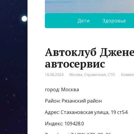
Дети
Здоровье
Автоклуб Джене
автосервис
18.06.2024
Москва
,
Справочная
,
СТО
Коммен
город: Москва
Район: Рязанский район
Адрес: Стахановская улица, 19 ст54
Индекс: 109428.0