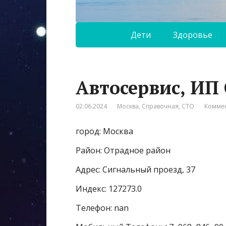
Дети
Здоровье
Автосервис, ИП
02.06.2024
Москва
,
Справочная
,
СТО
Коммен
город: Москва
Район: Отрадное район
Адрес: Сигнальный проезд, 37
Индекс: 127273.0
Телефон: nan