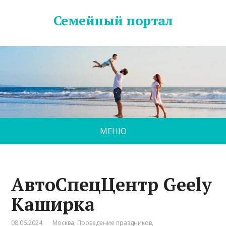
Семейный портал
МЕНЮ
АвтоСпецЦентр Geely
Каширка
08.06.2024
Москва
,
Проведение праздников
,