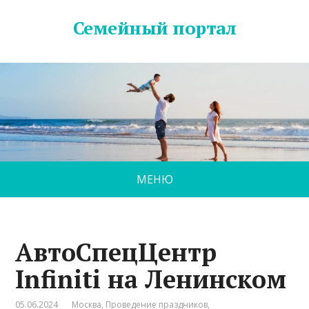
Семейный портал
МЕНЮ
АвтоСпецЦентр
Infiniti на Ленинском
05.06.2024
Москва
,
Проведение праздников
,