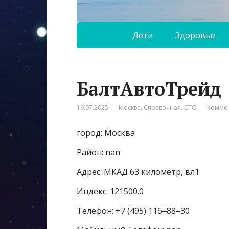
Дети
Здоровье
БалтАвтоТрейд
19.07.2025
Москва
,
Справочная
,
СТО
Коммен
город: Москва
Район: nan
Адрес: МКАД 63 километр, вл1
Индекс: 121500.0
Телефон: +7 (495) 116‒88‒30