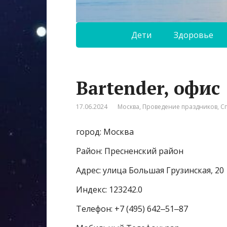
Дети
Здоровье
Bartender, офис
17.06.2024
Москва
,
Проведение праздников
,
С
город: Москва
Район: Пресненский район
Адрес: улица Большая Грузинская, 20
Индекс: 123242.0
Телефон: +7 (495) 642‒51‒87