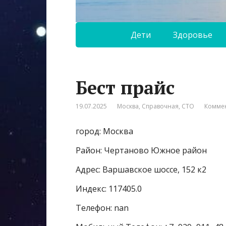
Дети
Здоровье
Бест прайс
19.07.2025
Москва
,
Справочная
,
СТО
Коммен
город: Москва
Район: Чертаново Южное район
Адрес: Варшавское шоссе, 152 к2
Индекс: 117405.0
Телефон: nan