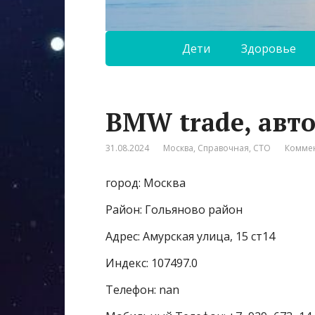
Дети
Здоровье
BMW trade, авт
31.08.2024
Москва
,
Справочная
,
СТО
Коммен
город: Москва
Район: Гольяново район
Адрес: Амурская улица, 15 ст14
Индекс: 107497.0
Телефон: nan