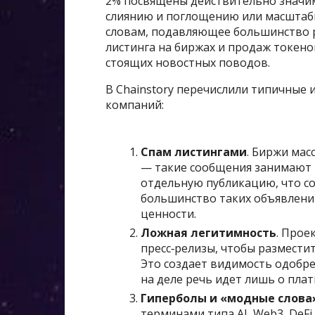
2% посвящены действительно значи
слиянию и поглощению или масштабн
словам, подавляющее большинство р
листинга на биржах и продаж токено
стоящих новостных поводов.
В Chainstory перечислили типичны
компаний:
Спам листингами
. Биржи ма
— такие сообщения занимают 2
отдельную публикацию, что со
большинство таких объявлени
ценности.
Ложная легитимность
. Прое
пресс‑релизы, чтобы размести
Это создает видимость одобр
на деле речь идет лишь о пла
Гиперболы и «модные
слова»
терминами типа AI, Web3, DeFi