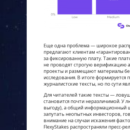
Еще одна проблема — широкое расп
предлагают клиентам «гарантирова
за фиксированную плату. Такие плат
не проводят строгую верификацию 
проекты и размещают материалы без
исследования. В итоге формируется
журналистские тексты, но по сути я
Для читателей такие тексты — лову
становится почти неразличимой. У л
выгоду), а общий информационный 
запутать неопытных инвесторов, гов
внимание на случаи искажения фактов
FlexyStakes распространяли пресс‑р