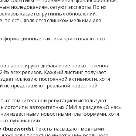
мым событиям — привлечению финансирования,
ым исследованиям, сетуют эксперты. По их
елизов касается рутинных обновлений,
в, то есть являются слишком мелкими для
е информационные тактики криптовалютных
ссово анонсируют добавление новых токенов
4% всех релизов. Каждый листинг получает
здает иллюзию постоянной активности, хотя
й не представляют реальной новостной
кты с сомнительной репутацией используют
ть логотипы авторитетных СМИ в разделе «О нас».
ения известными новостными платформами, хотя
тных публикациях.
 (buzzwords)
. Тексты насыщают модными
, даже если проект не имеет к ним реального