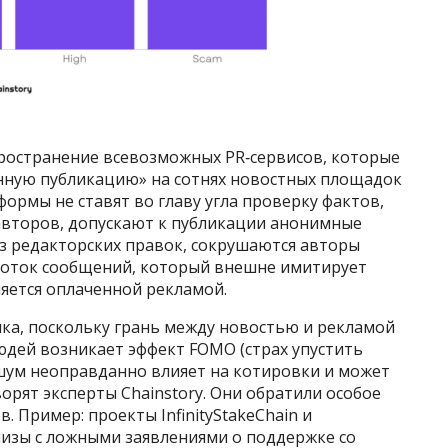
ространение всевозможных PR‑сервисов, которые
нную публикацию» на сотнях новостных площадок
формы не ставят во главу угла проверку фактов,
авторов, допускают к публикации анонимные
 редакторских правок, сокрушаются авторы
 поток сообщений, который внешне имитирует
вляется оплаченной рекламой.
шка, поскольку грань между новостью и рекламой
юдей возникает эффект FOMO (страх упустить
шум неоправданно влияет на котировки и может
орят эксперты Chainstory. Они обратили особое
. Пример: проекты InfinityStakeChain и
елизы с ложными заявлениями о поддержке со