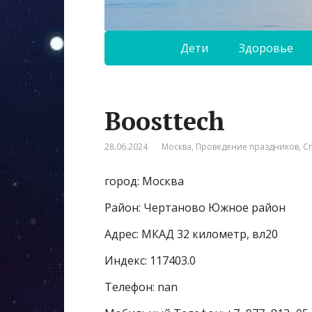
Дети
Здоровье
Boosttech
28.06.2024
Москва
,
Проведение праздников
,
С
город: Москва
Район: Чертаново Южное район
Адрес: МКАД 32 километр, вл20
Индекс: 117403.0
Телефон: nan