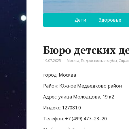
Дети
Здоровье
Бюро детских д
19.07.2025
Москва
,
Подростковые клубы
,
Спра
город: Москва
Район: Южное Медведково район
Адрес: улица Молодцова, 19 к2
Индекс: 127081.0
Телефон: +7 (499) 477‒23‒20