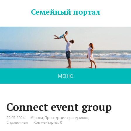
Семейный портал
МЕНЮ
Connect event group
22.07.2024
Москва
,
Проведение праздников
,
Справочная
Комментарии: 0