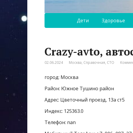
Дети
Здоровье
Crazy-avto, авто
02.06.2024
Москва
,
Справочная
,
СТО
Коммен
город: Москва
Район: Южное Тушино район
Адрес: Цветочный проезд, 13а ст5
Индекс: 125363.0
Телефон: nan