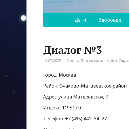
Дети
Здоровье
Диалог №3
19.07.2025
Москва
,
Подростковые клубы
,
Спра
город: Москва
Район: Очаково-Матвеевское район
Адрес: улица Матвеевская, 7
Индекс: 119517.0
Телефон: +7 (495) 441‒34‒27