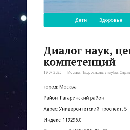
Дети
Здоровье
Диалог наук, ц
компетенций
19.07.2025
Москва
,
Подростковые клубы
,
Спра
город: Москва
Район: Гагаринский район
Адрес: Университетский проспект, 5
Индекс: 119296.0