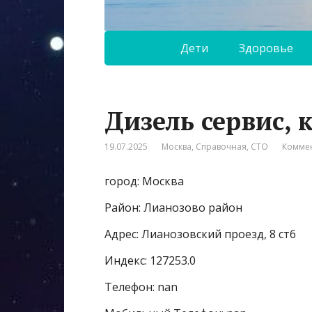
Дети
Здоровье
Дизель сервис,
19.07.2025
Москва
,
Справочная
,
СТО
Коммен
город: Москва
Район: Лианозово район
Адрес: Лианозовский проезд, 8 ст6
Индекс: 127253.0
Телефон: nan