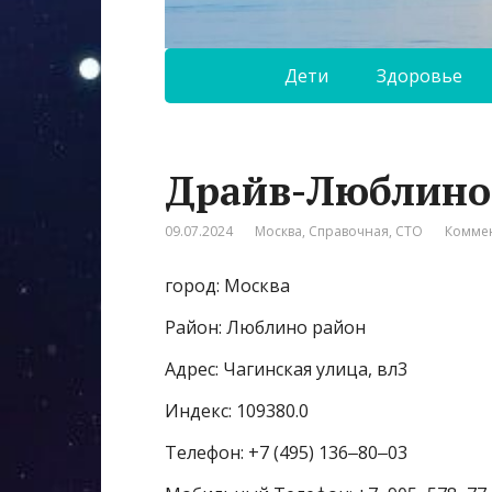
Дети
Здоровье
Драйв-Люблино
09.07.2024
Москва
,
Справочная
,
СТО
Коммен
город: Москва
Район: Люблино район
Адрес: Чагинская улица, вл3
Индекс: 109380.0
Телефон: +7 (495) 136‒80‒03