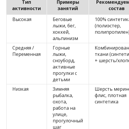
Тип
Примеры
Рекомендуе
активности
занятий
состав
Высокая
Беговые
100% синтетик
лыжи, бег,
(полиэстер,
хоккей,
полипропилен
альпинизм
Средняя /
Горные
Комбинирова
Переменная
лыжи,
ткани (синтет
сноуборд,
+ шерсть/хлоп
активные
прогулки с
детьми
Низкая
Зимняя
Шерсть мерин
рыбалка,
флис, плотная
охота,
синтетика
работа на
улице,
прогулочный
шаг